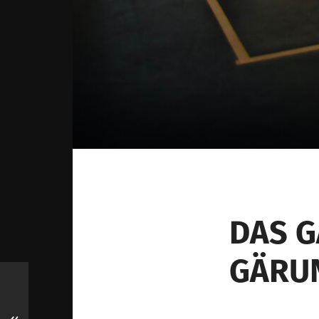
DAS G
GÄRU