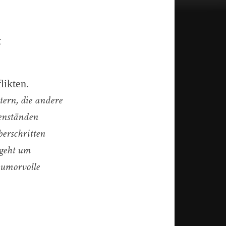
t
likten.
tern, die andere
genständen
berschritten
 geht um
 humorvolle