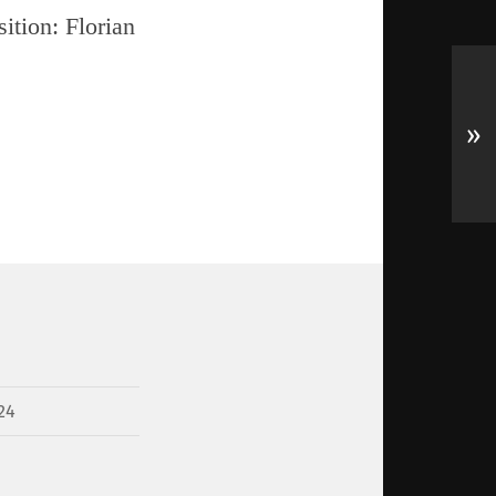
tion: Florian
»
24