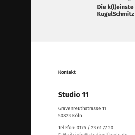
Die k(l)einste
KugelSchmitz
Kontakt
Studio 11
Gravenreuthstrasse 11
50823 Köln
Telefon: 0176 / 23 61 77 20
E-Mail:
info@studioelfkoeln.de