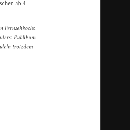
schen ab 4
n Fernsehkochs.
nders: Publikum
udeln trotzdem