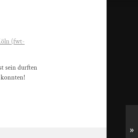
ln (fwt-
t sein durften
 konnten!
»