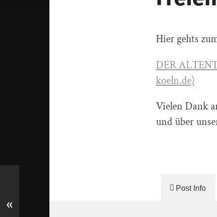
Hier gehts zum
DER ALTENTHE
koeln.de)
Vielen Dank an
und über unse
Post Info
«