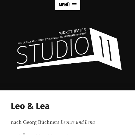
MENÜ
Leo & Lea
nach Georg Büchners
Leonce und Lena