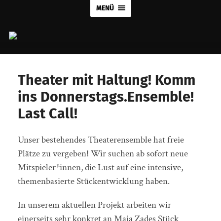
{"os":"ios","source_platform":"mobile_1","editType":"image_edit",
MENÜ
5AD3-4040-A315-
82C9F29BC25D","region":"DE","appVersion":"16.7.0","capability_n
{"pictureId":"97401881-5AD3-4040-A315-
82C9F29BC25D","source_type":"vicut","source_platform":"mobile_1"
Theater mit Haltung! Komm
ins Donnerstags.Ensemble!
Last Call!
Unser bestehendes Theaterensemble hat freie
Plätze zu vergeben! Wir suchen ab sofort neue
Mitspieler*innen, die Lust auf eine intensive,
themenbasierte Stückentwicklung haben.
In unserem aktuellen Projekt arbeiten wir
einerseits sehr konkret an Maja Zades Stück