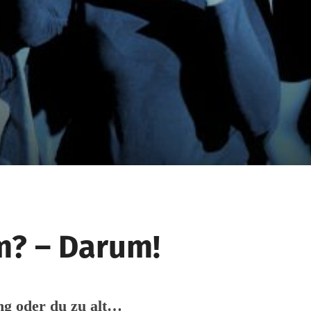
? – Darum!
ung oder du zu alt…