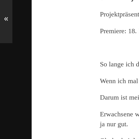
Projektpräsen
«
Premiere: 18.
19. Mai 
So lange ich 
Wenn ich mal
Darum ist me
Erwachsene wi
ja nur gut.