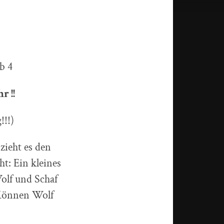
b 4
r !!
!!!)
 zieht es den
t: Ein kleines
Wolf und Schaf
 Können Wolf