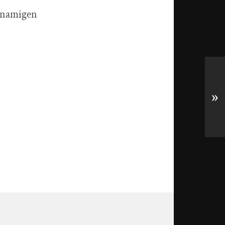
hnamigen
»