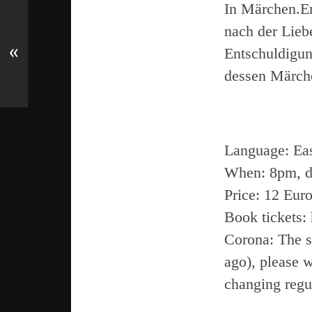
In Märchen.E
nach der Lieb
«
Entschuldigun
dessen Märche
Language: Eas
When: 8pm, d
Price: 12 Eur
Book tickets:
Corona: The s
ago), please 
changing regu