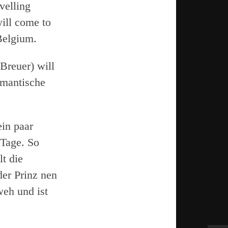
velling
ill come to
Belgium.
Breuer) will
omantische
ein paar
 Tage. So
lt die
er Prinz nen
weh und ist