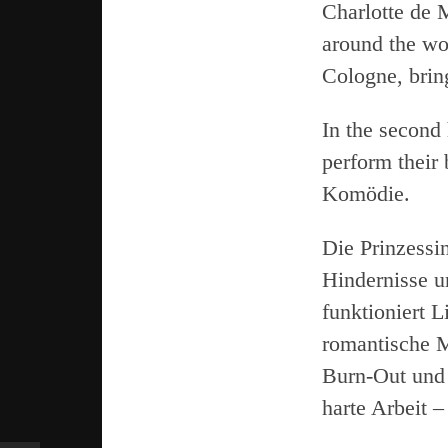
Charlotte de M
around the wo
Cologne, brin
In the second
perform their
Komödie.
Die Prinzessin
Hindernisse u
funktioniert L
romantische M
Burn-Out und s
harte Arbeit 